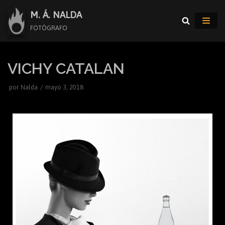
Saltar
M. Á. NALDA
al
FOTÓGRAFO
contenido
VICHY CATALAN
por
Nalda
mayo 3, 2018