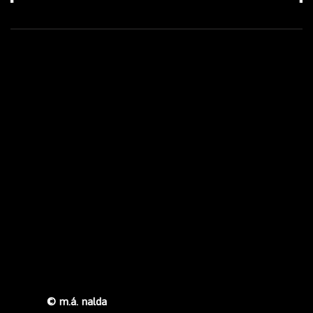
© m.á. nalda